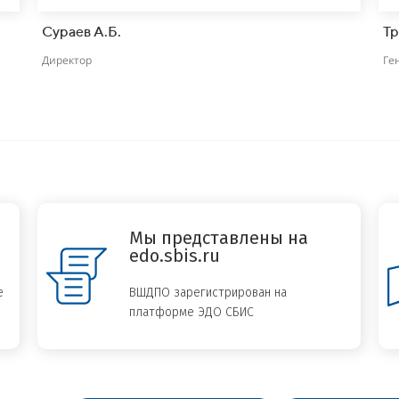
Сураев А.Б.
Тр
Директор
Ге
Мы представлены на
edo.sbis.ru
е
ВШДПО зарегистрирован на
платформе ЭДО СБИС