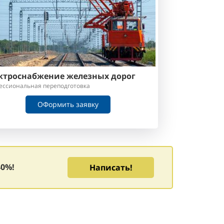
ктроснабжение железных дорог
ессиональная переподготовка
ОФормить заявку
40%!
Написать!