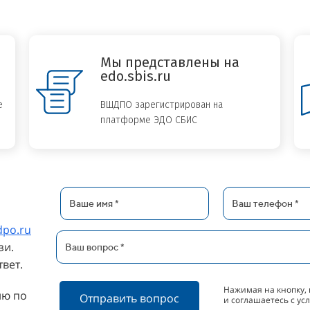
Мы представлены на
edo.sbis.ru
е
ВШДПО зарегистрирован на
платформе ЭДО СБИС
dpo.ru
зи.
вет.
Нажимая на кнопку, 
ию по
Отправить вопрос
и соглашаетесь с у