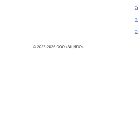
С
П
О
© 2023-2026 ООО «ВШДПО»