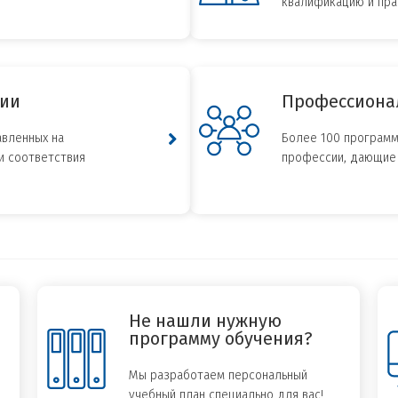
квалификацию и пра
ии
Профессиона
авленных на
Более 100 программ
и соответствия
профессии, дающие 
Не нашли нужную
программу обучения?
Мы разработаем персональный
учебный план специально для вас!