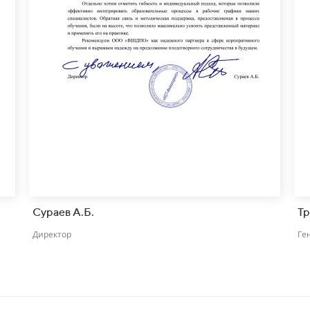
Сураев А.Б.
Тр
Директор
Ге