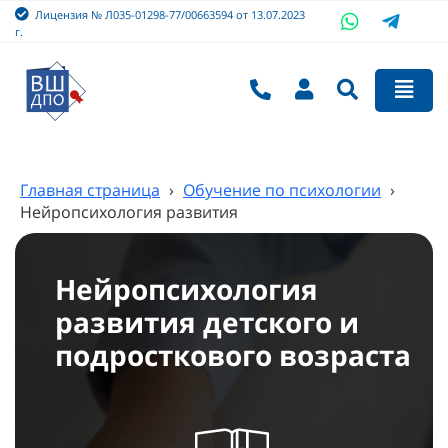
Лицензия № Л035-01298-77/00663594 от 13.07.2023
г.
Главная страница
›
Обучение по психологии
›
Нейропсихология развития
Нейропсихология
развития детского и
подросткового возраста